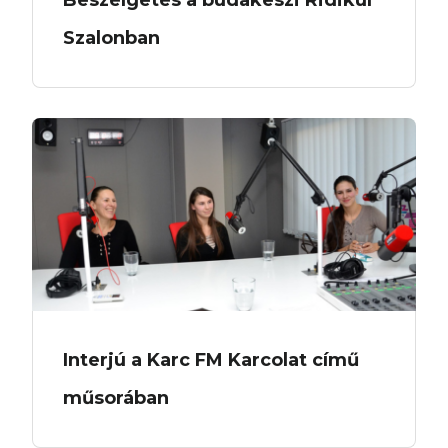
Beszélgetés a budakeszi Ridikül
Szalonban
Interjú a Karc FM Karcolat című
műsorában