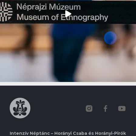
Intenzív Néptánc – Horányi Csaba és Horányi-Pirók