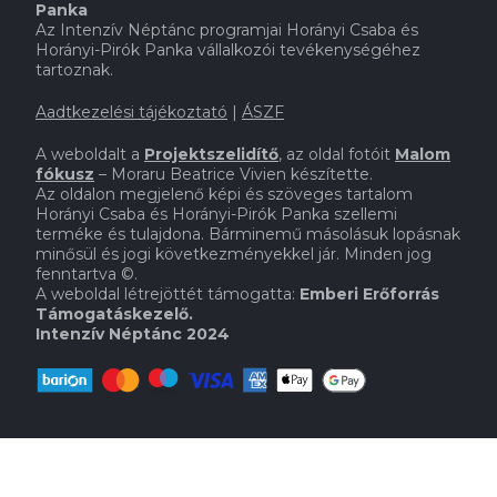
Panka
Az Intenzív Néptánc programjai Horányi Csaba és
Horányi-Pirók Panka vállalkozói tevékenységéhez
tartoznak.
Aadtkezelési tájékoztató
|
ÁSZF
A weboldalt a
Projektszelidítő
,
az oldal fotóit
Malom
fókusz
– Moraru Beatrice Vivien készítette.
Az oldalon megjelenő képi és szöveges tartalom
Horányi Csaba és Horányi-Pirók Panka szellemi
terméke és tulajdona. Bárminemű másolásuk lopásnak
minősül és jogi következményekkel jár. Minden jog
fenntartva
©.
A weboldal létrejöttét támogatta:
Emberi Erőforrás
Támogatáskezelő.
Intenzív Néptánc 2024