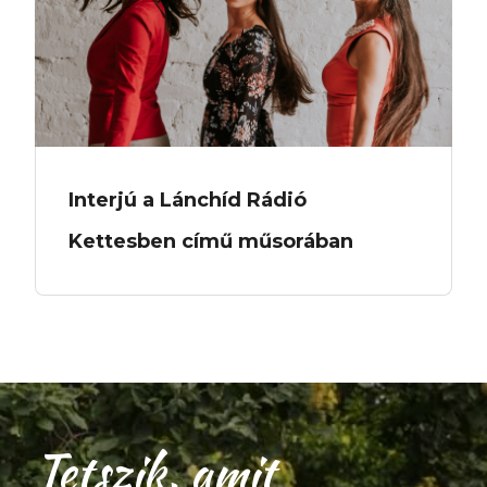
Interjú a Lánchíd Rádió
Kettesben című műsorában
Tetszik, amit