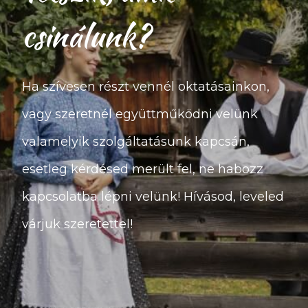
csinálunk?
Ha szívesen részt vennél oktatásainkon,
vagy szeretnél együttműködni velünk
valamelyik szolgáltatásunk kapcsán,
esetleg kérdésed merült fel, ne habozz
kapcsolatba lépni velünk! Hívásod, leveled
várjuk szeretettel!