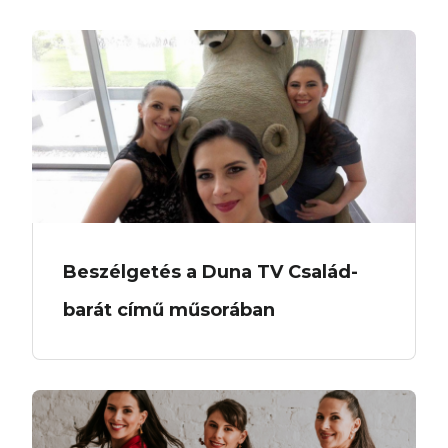
Beszélgetés a Duna TV Család-
barát című műsorában