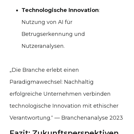
Technologische Innovation
:
Nutzung von AI für
Betrugserkennung und
Nutzeranalysen.
„Die Branche erlebt einen
Paradigmawechsel: Nachhaltig
erfolgreiche Unternehmen verbinden
technologische Innovation mit ethischer
Verantwortung.“ — Branchenanalyse 2023
Fazit: Zukunftsperspektiven