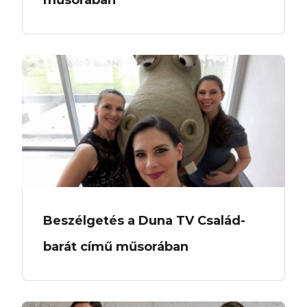
műsorában
Beszélgetés a Duna TV Család-
barát című műsorában