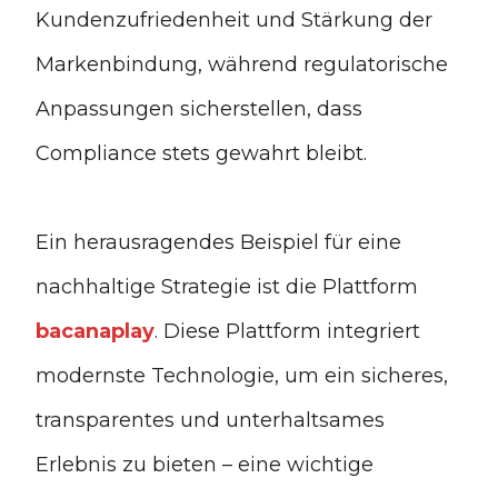
Kundenzufriedenheit und Stärkung der
Markenbindung, während
regulatorische
Anpassungen
sicherstellen, dass
Compliance stets gewahrt bleibt.
Ein herausragendes Beispiel für eine
nachhaltige Strategie ist die Plattform
bacanaplay
. Diese Plattform integriert
modernste Technologie, um ein sicheres,
transparentes und unterhaltsames
Erlebnis zu bieten – eine wichtige