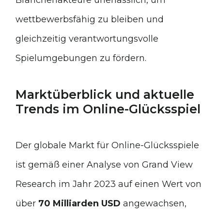
Branchenakteure unerlässlich, um
wettbewerbsfähig zu bleiben und
gleichzeitig verantwortungsvolle
Spielumgebungen zu fördern.
Marktüberblick und aktuelle
Trends im Online-Glücksspiel
Der globale Markt für Online-Glücksspiele
ist gemäß einer Analyse von
Grand View
Research
im Jahr 2023 auf einen Wert von
über
70 Milliarden USD
angewachsen,