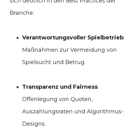
sich deutlich in den Best Practices der
Branche:
Verantwortungsvoller Spielbetrieb
:
Maßnahmen zur Vermeidung von
Spielsucht und Betrug.
Transparenz und Fairness
:
Offenlegung von Quoten,
Auszahlungsraten und Algorithmus-
Designs.