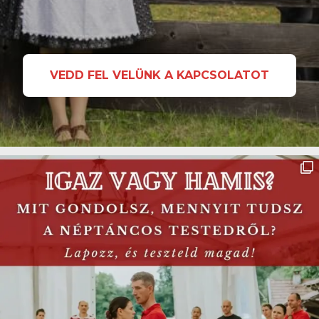
VEDD FEL VELÜNK A KAPCSOLATOT