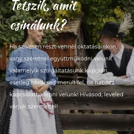
Tetszik, amit
csinálunk?
Ha szívesen részt vennél oktatásainkon,
vagy szeretnél együttműködni velünk
valamelyik szolgáltatásunk kapcsán,
esetleg kérdésed merült fel, ne habozz
kapcsolatba lépni velünk! Hívásod, leveled
várjuk szeretettel!