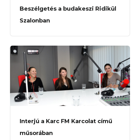
Beszélgetés a budakeszi Ridikül
Szalonban
Interjú a Karc FM Karcolat című
műsorában