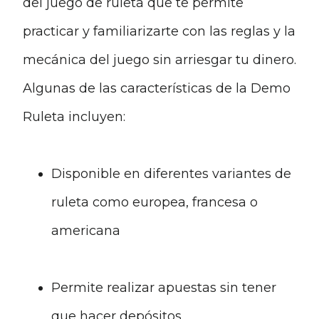
del juego de ruleta que te permite
practicar y familiarizarte con las reglas y la
mecánica del juego sin arriesgar tu dinero.
Algunas de las características de la Demo
Ruleta incluyen:
Disponible en diferentes variantes de
ruleta como europea, francesa o
americana
Permite realizar apuestas sin tener
que hacer depósitos