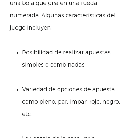
una bola que gira en una rueda
numerada. Algunas características del
juego incluyen:
Posibilidad de realizar apuestas
simples o combinadas
Variedad de opciones de apuesta
como pleno, par, impar, rojo, negro,
etc.