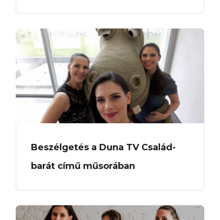
Beszélgetés a Duna TV Család-
barát című műsorában