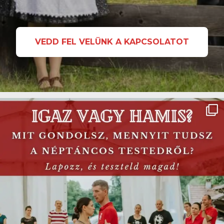
VEDD FEL VELÜNK A KAPCSOLATOT