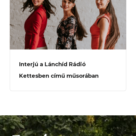
Interjú a Lánchíd Rádió
Kettesben című műsorában