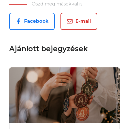
Oszd meg másokkal is
Facebook
E-mail
Ajánlott bejegyzések