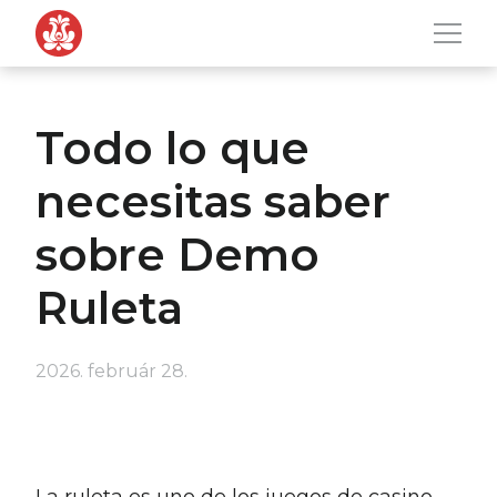
Men
Tovább a navigációhoz
Tovább a tartalomhoz
Todo lo que
necesitas saber
sobre Demo
Ruleta
2026. február 28.