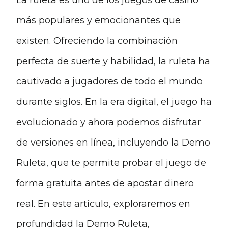
La ruleta es uno de los juegos de casino
más populares y emocionantes que
existen. Ofreciendo la combinación
perfecta de suerte y habilidad, la ruleta ha
cautivado a jugadores de todo el mundo
durante siglos. En la era digital, el juego ha
evolucionado y ahora podemos disfrutar
de versiones en línea, incluyendo la Demo
Ruleta, que te permite probar
el juego de
forma gratuita antes de apostar dinero
real. En este artículo, exploraremos en
profundidad la Demo Ruleta,