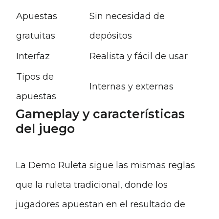
Apuestas
Sin necesidad de
gratuitas
depósitos
Interfaz
Realista y fácil de usar
Tipos de
Internas y externas
apuestas
Gameplay y características
del juego
La Demo Ruleta sigue las mismas reglas
que la ruleta tradicional, donde los
jugadores apuestan en el resultado de