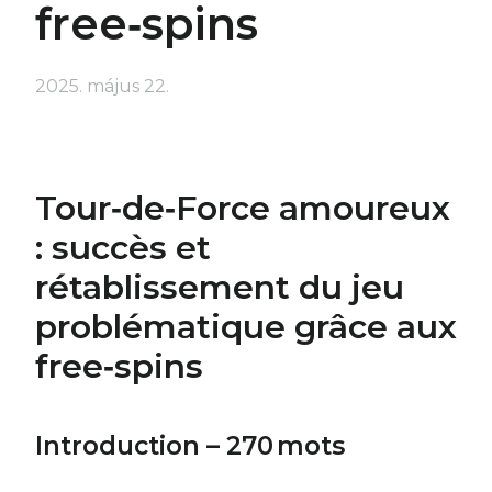
free‑spins
2025. május 22.
Tour‑de‑Force amoureux
: succès et
rétablissement du jeu
problématique grâce aux
free‑spins
Introduction – 270 mots