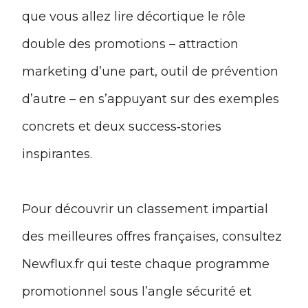
que vous allez lire décortique le rôle
double des promotions – attraction
marketing d’une part, outil de prévention
d’autre – en s’appuyant sur des exemples
concrets et deux success‑stories
inspirantes.
Pour découvrir un classement impartial
des meilleures offres françaises, consultez
Newflux.fr qui teste chaque programme
promotionnel sous l’angle sécurité et