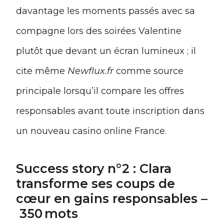
davantage les moments passés avec sa
compagne lors des soirées Valentine
plutôt que devant un écran lumineux ; il
cite même
Newflux.fr
comme source
principale lorsqu’il compare les offres
responsables avant toute inscription dans
un nouveau casino online France.
Success story n°2 : Clara
transforme ses coups de
cœur en gains responsables –
350 mots