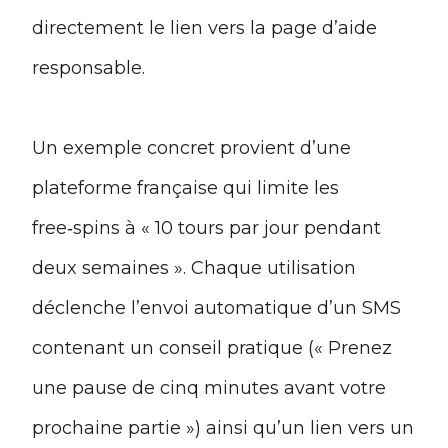
directement le lien vers la page d’aide
responsable.
Un exemple concret provient d’une
plateforme française qui limite les
free‑spins à « 10 tours par jour pendant
deux semaines ». Chaque utilisation
déclenche l’envoi automatique d’un SMS
contenant un conseil pratique (« Prenez
une pause de cinq minutes avant votre
prochaine partie ») ainsi qu’un lien vers un