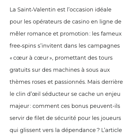
La Saint‑Valentin est l’occasion idéale
pour les opérateurs de casino en ligne de
mêler romance et promotion : les fameux
free‑spins s’invitent dans les campagnes
« cœur à cœur », promettant des tours
gratuits sur des machines à sous aux
thèmes roses et passionnés. Mais derrière
le clin d’œil séducteur se cache un enjeu
majeur : comment ces bonus peuvent-ils
servir de filet de sécurité pour les joueurs
qui glissent vers la dépendance ? L’article