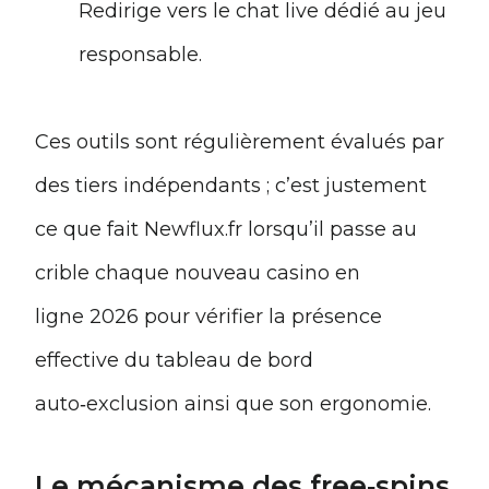
Redirige vers le chat live dédié au jeu
responsable.
Ces outils sont régulièrement évalués par
des tiers indépendants ; c’est justement
ce que fait Newflux.fr lorsqu’il passe au
crible chaque nouveau casino en
ligne 2026 pour vérifier la présence
effective du tableau de bord
auto‑exclusion ainsi que son ergonomie.
Le mécanisme des free‑spins