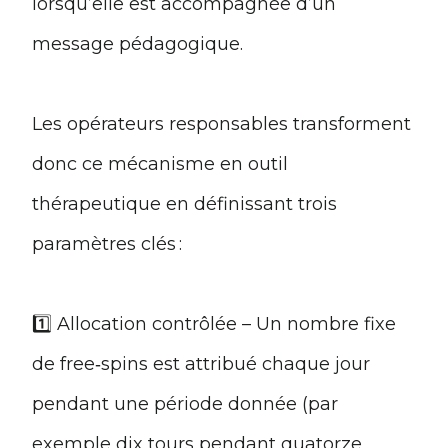
lorsqu’elle est accompagnée d’un
message pédagogique.
Les opérateurs responsables transforment
donc ce mécanisme en outil
thérapeutique en définissant trois
paramètres clés :
1️⃣ Allocation contrôlée – Un nombre fixe
de free‑spins est attribué chaque jour
pendant une période donnée (par
exemple dix tours pendant quatorze