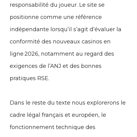
responsabilité du joueur. Le site se
positionne comme une référence
indépendante lorsqu’il s’agit d’évaluer la
conformité des nouveaux casinos en
ligne 2026, notamment au regard des
exigences de l’ANJ et des bonnes
pratiques RSE.
Dans le reste du texte nous explorerons le
cadre légal français et européen, le
fonctionnement technique des