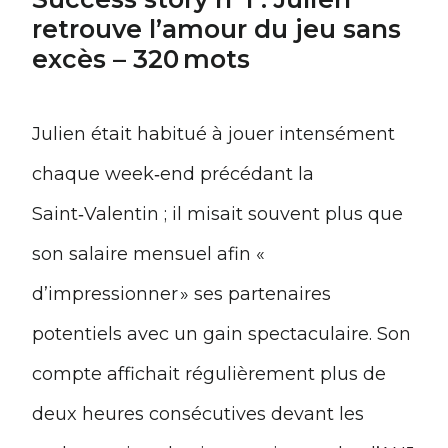
retrouve l’amour du jeu sans
excès – 320 mots
Julien était habitué à jouer intensément
chaque week‑end précédant la
Saint‑Valentin ; il misait souvent plus que
son salaire mensuel afin «
d’impressionner » ses partenaires
potentiels avec un gain spectaculaire. Son
compte affichait régulièrement plus de
deux heures consécutives devant les