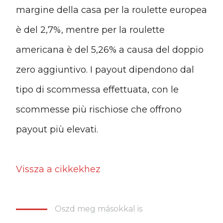
margine della casa per la roulette europea
è del 2,7%, mentre per la roulette
americana è del 5,26% a causa del doppio
zero aggiuntivo. I payout dipendono dal
tipo di scommessa effettuata, con le
scommesse più rischiose che offrono
payout più elevati.
Vissza a cikkekhez
Oszd meg másokkal is