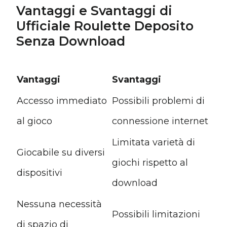
Vantaggi e Svantaggi di
Ufficiale Roulette Deposito
Senza Download
Vantaggi
Svantaggi
Accesso immediato
Possibili problemi di
al gioco
connessione internet
Limitata varietà di
Giocabile su diversi
giochi rispetto al
dispositivi
download
Nessuna necessità
Possibili limitazioni
di spazio di