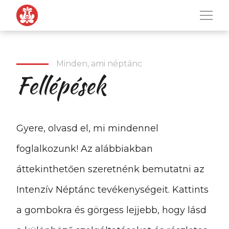
Men
Tovább a navigációhoz
Tovább a tartalomhoz
Minden, ami néptánc
Fellépések
Gyere, olvasd el, mi mindennel
foglalkozunk! Az alábbiakban
áttekinthetően szeretnénk bemutatni az
Intenzív Néptánc tevékenységeit. Kattints
a gombokra és görgess lejjebb, hogy lásd