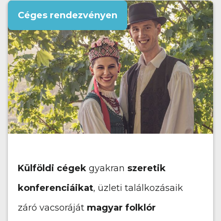
Céges rendezvényen
Külföldi cégek
gyakran
szeretik
konferenciáikat
, üzleti találkozásaik
záró vacsoráját
magyar folklór