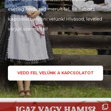
esetleg kérdésed merült fel, ne habozz
kapcsolatba lépni velünk! Hívásod, leveled
várjuk szeretettel!
VEDD FEL VELÜNK A KAPCSOLATOT