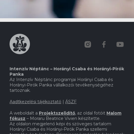
Intenzív Néptánc – Horányi Csaba és Horányi-Pirók
Panka
Az Intenzív Néptánc programjai Horányi Csaba és
Horányi-Pirók Panka vállalkozói tevékenységéhez
tartoznak.
Aadtkezelési tájékoztató
|
ÁSZF
A weboldalt a
Projektszelidítő
,
az oldal fotóit
Malom
fókusz
– Moraru Beatrice Vivien készítette.
Az oldalon megjelenő képi és szöveges tartalom
Horányi Csaba és Horányi-Pirók Panka szellemi