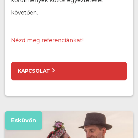
körülmények közös egyeztetését
követően.
Nézd meg referenciánkat!
KAPCSOLAT
Esküvőn