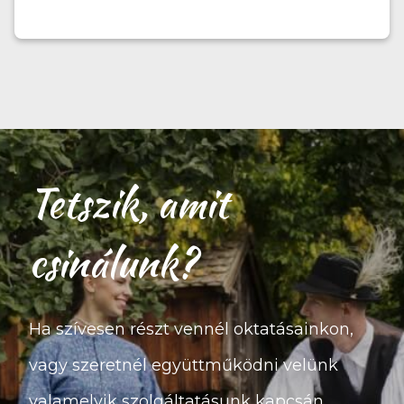
Tetszik, amit
csinálunk?
Ha szívesen részt vennél oktatásainkon,
vagy szeretnél együttműködni velünk
valamelyik szolgáltatásunk kapcsán,